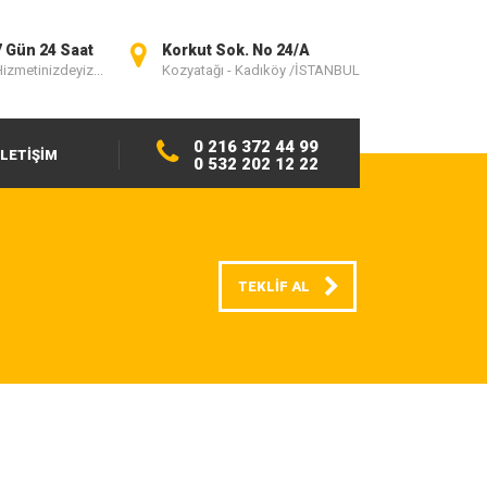
7 Gün 24 Saat
Korkut Sok. No 24/A
izmetinizdeyiz...
Kozyatağı - Kadıköy /İSTANBUL
0 216 372 44 99
İLETİŞİM
0 532 202 12 22
TEKLİF AL