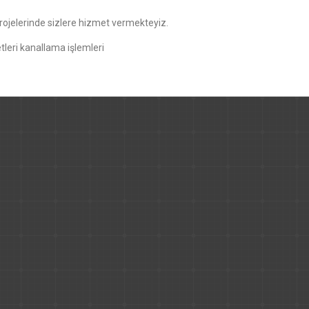
 projelerinde sizlere hizmet vermekteyiz.
leri kanallama işlemleri