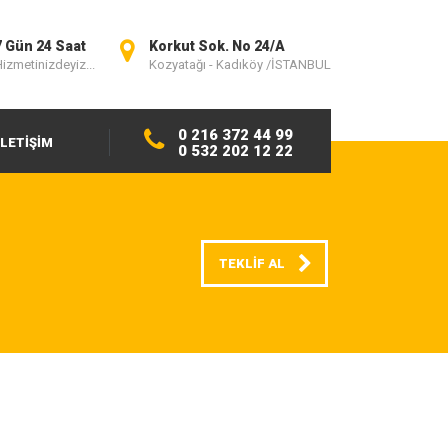
7 Gün 24 Saat
Korkut Sok. No 24/A
izmetinizdeyiz...
Kozyatağı - Kadıköy /İSTANBUL
0 216 372 44 99
İLETİŞİM
0 532 202 12 22
TEKLİF AL