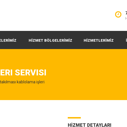
H
ELERİMİZ
HİZMET BÖLGELERİMİZ
HİZMETLERİMİZ
ERI SERVISI
takılması kablolama işleri
HİZMET DETAYLARI